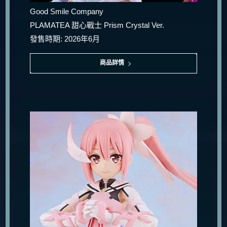
Good Smile Company
PLAMATEA 甜心戰士 Prism Crystal Ver.
發售時期: 2026年6月
商品詳情