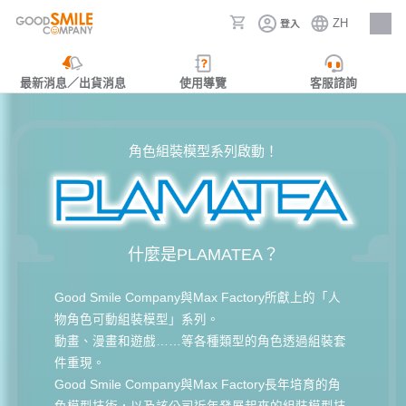
ZH
登入
人才招募
最新消息／出貨消息
使用導覽
客服諮詢
角色組裝模型系列啟動！
什麼是PLAMATEA？
Good Smile Company與Max Factory所獻上的「人
物角色可動組裝模型」系列。
動畫、漫畫和遊戲……等各種類型的角色透過組裝套
件重現。
Good Smile Company與Max Factory長年培育的角