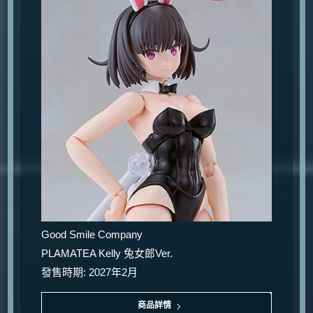
Good Smile Company
PLAMATEA Kelly 兔女郎Ver.
發售時期: 2027年2月
商品詳情