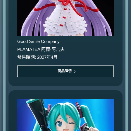
Good Smile Company
PLAMATEA 阿爾·阿吉夫
發售時期: 2027年4月
商品詳情