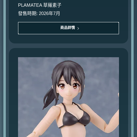
PLAMATEA 草薙素子
發售時期: 2026年7月
商品詳情