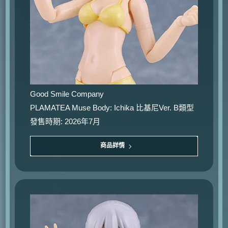
Good Smile Company
PLAMATEA Muse Body: Ichika 比基尼Ver. B類型
發售時期: 2026年7月
商品詳情