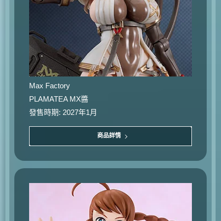
Max Factory
PLAMATEA MX醬
發售時期: 2027年1月
商品詳情