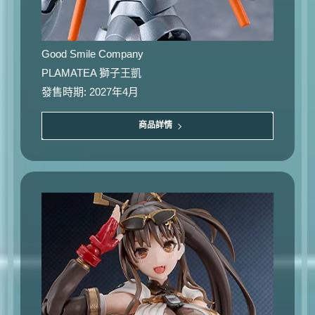
Good Smile Company
PLAMATEA 獅子王凱
發售時期: 2027年4月
商品詳情