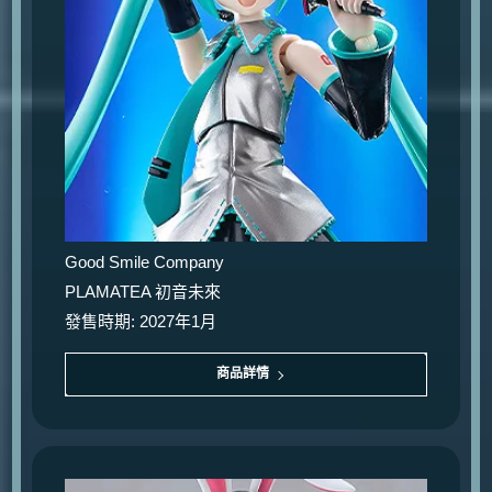
Good Smile Company
PLAMATEA 初音未來
發售時期: 2027年1月
商品詳情