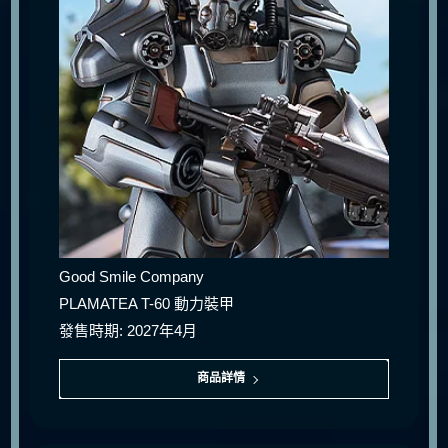
Good Smile Company
PLAMATEA T-60 動力裝甲
發售時期: 2027年4月
商品詳情