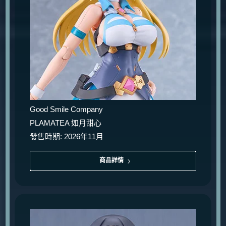
Good Smile Company
PLAMATEA 如月甜心
發售時期: 2026年11月
商品詳情