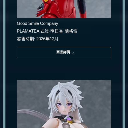
Good Smile Company
PLAMATEA 式波·明日香·蘭格雷
發售時期: 2026年12月
商品詳情