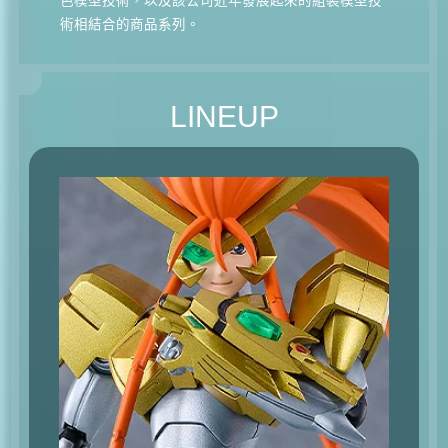
色模型技術，以及該公司近年發展起來的組裝模型技
術相結合的商品系列。
LINEUP