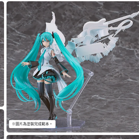
※圖片為塗裝完成範本。