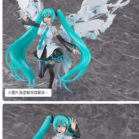
※圖片為塗裝完成範本。