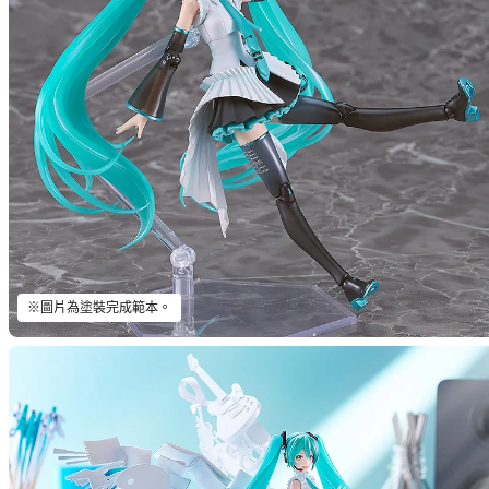
※圖片為塗裝完成範本。