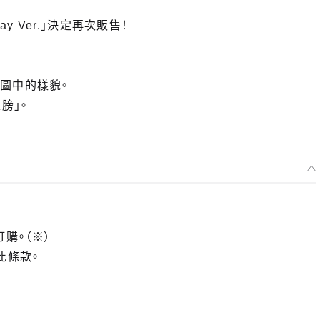
day Ver.」決定再次販售！
圖中的樣貌。
膀」。
訂購。（※）
此條款。