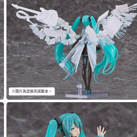
※圖片為塗裝完成範本。