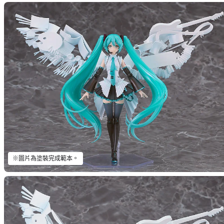
※圖片為塗裝完成範本。