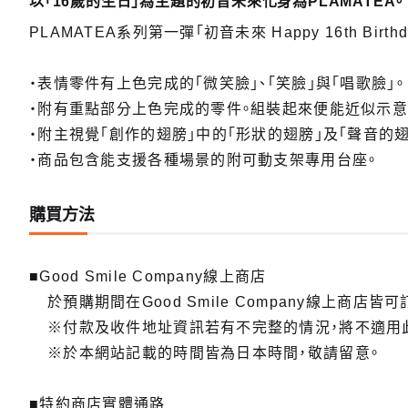
以「16歲的生日」為主題的初音未來化身為PLAMATEA。
PLAMATEA系列第一彈「初音未來 Happy 16th Birth
・表情零件有上色完成的「微笑臉」、「笑臉」與「唱歌臉」。
・附有重點部分上色完成的零件。組裝起來便能近似示意
・附主視覺「創作的翅膀」中的「形狀的翅膀」及「聲音的翅
・商品包含能支援各種場景的附可動支架專用台座。
購買方法
■Good Smile Company線上商店
於預購期間在Good Smile Company線上商店皆可
※付款及收件地址資訊若有不完整的情況，將不適用
※於本網站記載的時間皆為日本時間，敬請留意。
■特約商店實體通路