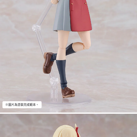
※圖片為塗裝完成範本。