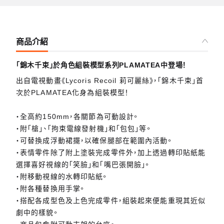
商品介紹
「錦木千束」於角色組裝模型系列PLAMATEA中登場！
出自電視動畫《Lycoris Recoil 莉可麗絲》，「錦木千束」首
次於PLAMATEA化身為組裝模型！
・全高約150mm，各關節為可動設計。
・附「槍」、「拘束電線發射機」和「包包」等。
・可替換成浮動裙擺，以確保腿部在範圍內活動。
・表情零件除了附上塗裝完成零件外，加上透過轉印貼紙能
選擇喜好視線的「笑臉」和「嘴巴張開臉」。
・附移動視線的水轉印貼紙。
・附各種替換用手掌。
・搭配各成型色及上色完成零件，組裝起來便能重現其近似
劇中的樣貌。