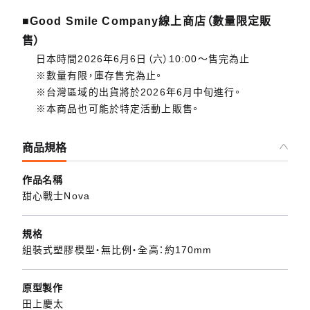
■Good Smile Company線上商店（數量限定販
售）
日本時間2026年6月6日（六）10:00～售完為止
※數量有限，庫存售完為止。
※台灣區域的出貨將於2026年6月中旬進行。
※本商品也可能於特定活動上販售。
商品規格
作品名稱
甜心戰士Nova
規格
組裝式塑膠模型・無比例・全高：約170mm
原型製作
田上慶太