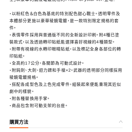
・以粉紅色＆白色為基底的特別配色甜心戰士。透明零件及
本體部分更施以豪華稜鏡電鍍，是一款特別限定規格的套
件。
・表情零件採用與普通版不同的全新設計印刷。附4種已塗
裝款式，以及透過轉印貼紙能選擇喜好視線的4種類型。
・附帶有視線的水轉印眼睛貼紙，以及標記全身各部位的轉
印貼紙。
・全高約17公分，各關節為可動式設計。
・附鈍劍、大劍、迴力鏢和手槍×2。武器的透明部分同樣採用
稜鏡電鍍規格。
・搭配各成型色及上色完成零件，組裝起來便能重現其近似
劇中的樣貌。
・附各種替換用手掌。
・商品包含附可動支架的台座。
購買方法