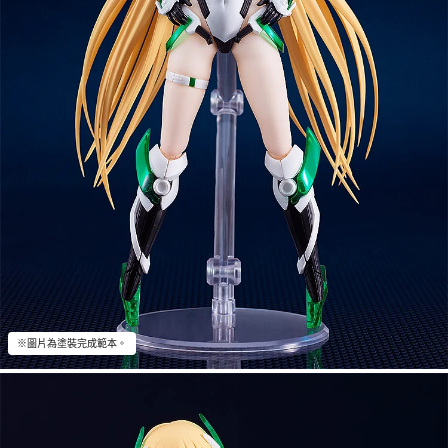
※圖片為塗裝完成範本。