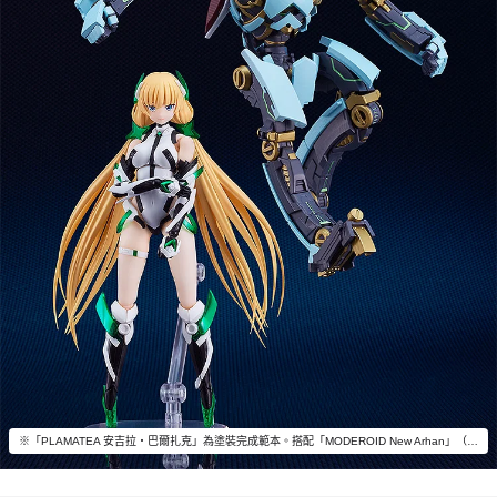
※「PLAMATEA 安吉拉‧巴爾扎克」為塗裝完成範本。搭配「MODEROID New Arhan」（另售）一同擺飾吧。