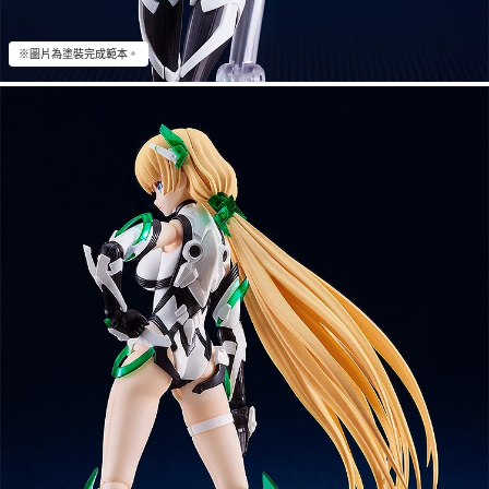
※圖片為塗裝完成範本。