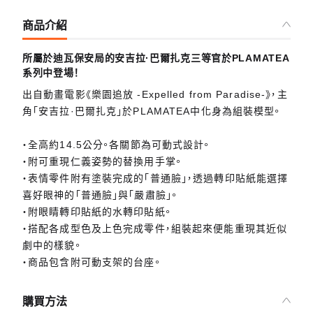
商品介紹
所屬於迪瓦保安局的安吉拉·巴爾扎克三等官於PLAMATEA
系列中登場！
出自動畫電影《樂園追放 -Expelled from Paradise-》，主
角「安吉拉·巴爾扎克」於PLAMATEA中化身為組裝模型。
・全高約14.5公分。各關節為可動式設計。
・附可重現仁義姿勢的替換用手掌。
・表情零件附有塗裝完成的「普通臉」，透過轉印貼紙能選擇
喜好眼神的「普通臉」與「嚴肅臉」。
・附眼睛轉印貼紙的水轉印貼紙。
・搭配各成型色及上色完成零件，組裝起來便能重現其近似
劇中的樣貌。
・商品包含附可動支架的台座。
購買方法