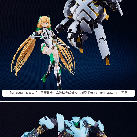
※「PLAMATEA 安吉拉‧巴爾扎克」為塗裝完成範本。搭配「MODEROID Arhan」（另售）一同擺飾吧。