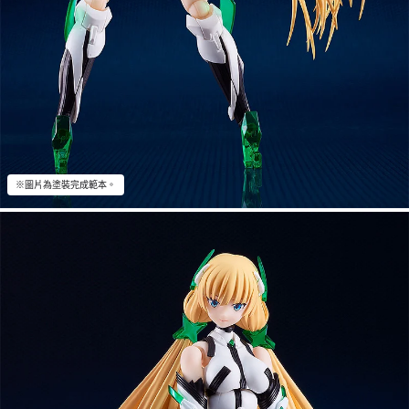
※圖片為塗裝完成範本。