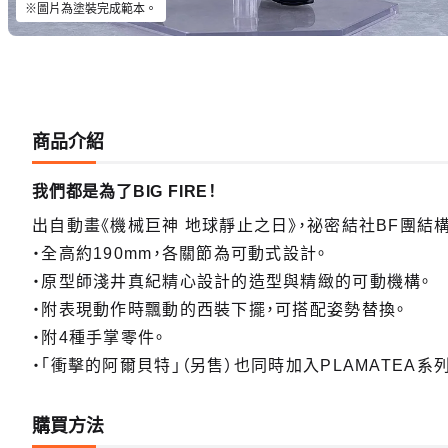
※圖片為塗裝完成範本。
商品介紹
我們都是為了BIG FIRE！
出自動畫《機械巨神 地球靜止之日》，祕密結社BF團結構成
・全高約190mm，各關節為可動式設計。
・原型師淺井真紀精心設計的造型與精緻的可動機構。
・附表現動作時飄動的西裝下擺，可搭配姿勢替換。
・附4種手掌零件。
・「衝擊的阿爾貝特」（另售）也同時加入PLAMATEA系
購買方法