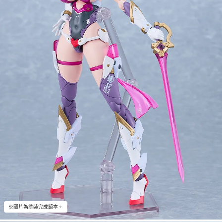
※圖片為塗裝完成範本。