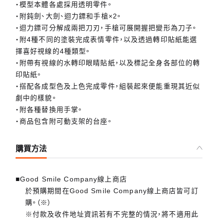
・模型本體各處採用透明零件。
・附鈍劍、大劍、迴力鏢和手槍×2。
・迴力鏢可分解成兩把刀刃，手槍可展開握把變形為刀子。
・附4種不同的塗裝完成表情零件，以及透過轉印貼紙能選
擇喜好視線的4種類型。
・附帶有視線的水轉印眼睛貼紙，以及標記全身各部位的轉
印貼紙。
・搭配各成型色及上色完成零件，組裝起來便能重現其近似
劇中的樣貌。
・附各種替換用手掌。
・商品包含附可動支架的台座。
購買方法
■Good Smile Company線上商店
於預購期間在Good Smile Company線上商店皆可訂
購。（※）
※付款及收件地址資訊若有不完整的情況，將不適用此