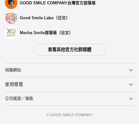
GOOD SMILE COMPANY台灣官方部落格
Good Smile Labo（日文）
Mecha Smile部落格（日文）
查看其他官方社群媒體
選擇類型
相關網站
【再販】 PLAMATEA 甜心戰士 - 預定於2026年11月發售
黏土人
使用導覽
開放預購中
公司概要／條款
黏土人臉部製造機（英文）
重要公告
PLAMATEA 甜心戰士 -預定於 2026年03月發售
立即預購
預購截止
figma
FAQ及各種諮詢
使用條款
©️ GOOD SMILE COMPANY
Mecha Smile（日文）
個人資料隱私權政策