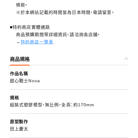
條款。
※於本網站記載的時間皆為日本時間，敬請留意。
■特約商店實體通路
商品預購期間等詳細資訊，請洽詢各店鋪。
→
特約商店一覽表
商品規格
作品名稱
甜心戰士Nova
規格
組裝式塑膠模型・無比例・全高：約170mm
原型製作
田上慶太