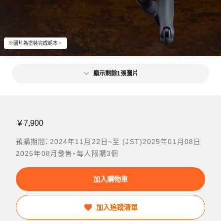
※圖片為塗裝完成範本。
顯示剩餘1張圖片
￥7,900
預購期間：2024年11月22日~至 (JST)2025年01月08日
2025年08月發售・每人限購3個
加入購物車
加入追蹤清單