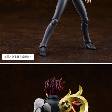
※圖片為塗裝完成範本。