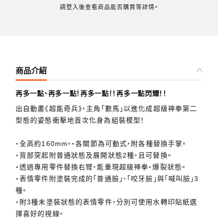
請登入後查看商品能否購買等詳情。
商品介紹
再多一點、再多一點！再多一點！！再多一點閃耀！！
出自動畫《超能奇兵》，主角「數馬」以進化成超級神拳第二
型態的姿態衝擊地首次化身為組裝模型！
・全高約160mm。・各關節為可動式，附各種替換手掌。
・背部突起附普通狀態及展開狀態2種，且可替換。
・透過專用零件替換右臂，能重現超級神拳‧爆裂狀態。
・表情零件附塗裝完成的「普通臉」、「咬牙臉」與「喊叫臉」3
種。
・附3種未塗裝狀態的表情零件，分別可使用水轉印貼紙選
擇喜好的視線。