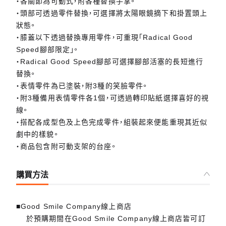
・各關節為可動式，附各種替換手掌。
・頭部可透過零件替換，可選擇將太陽眼鏡摘下和掛置頭上
狀態。
・膝蓋以下透過替換專用零件，可重現「Radical Good
Speed腳部限定」。
・Radical Good Speed腳部可選擇腳部活塞的長短進行
替換。
・表情零件為已塗裝，附3種的笑臉零件。
・附3種備用表情零件各1個，可透過轉印貼紙選擇喜好的視
線。
・搭配各成型色及上色完成零件，組裝起來便能重現其近似
劇中的樣貌。
・商品包含附可動支架的台座。
購買方法
■Good Smile Company線上商店
於預購期間在Good Smile Company線上商店皆可訂