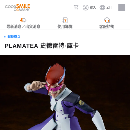
ZH
登入
人才招募
最新消息／出貨消息
使用導覽
客服諮詢
超能奇兵
PLAMATEA 史德雷特·庫卡