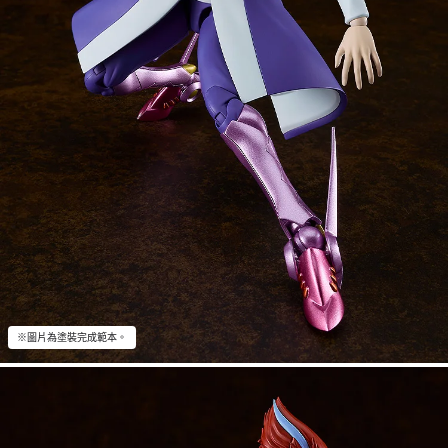
※圖片為塗裝完成範本。