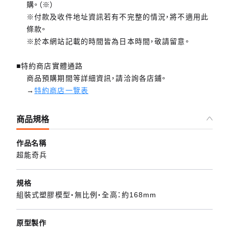
購。（※）
※付款及收件地址資訊若有不完整的情況，將不適用此
條款。
※於本網站記載的時間皆為日本時間，敬請留意。
■特約商店實體通路
商品預購期間等詳細資訊，請洽詢各店鋪。
→
特約商店一覽表
商品規格
作品名稱
超能奇兵
規格
組裝式塑膠模型・無比例・全高：約168mm
原型製作