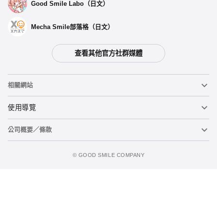
Good Smile Labo（日文）
Mecha Smile部落格（日文）
查看其他官方社群媒體
相關網站
黏土人
使用導覽
公司概要／條款
黏土人臉部製造機（英文）
重要公告
加入追蹤清單
figma
FAQ及各種諮詢
使用條款
©️ GOOD SMILE COMPANY
Mecha Smile（日文）
個人資料隱私權政策
POP UP PARADE
關於特定商務交易法之標示