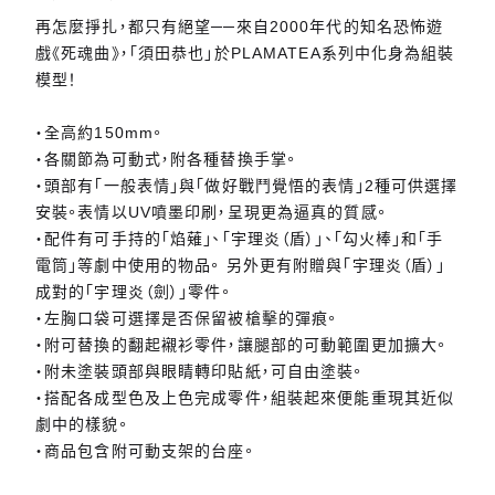
再怎麼掙扎，都只有絕望──來自2000年代的知名恐怖遊
戲《死魂曲》，「須田恭也」於PLAMATEA系列中化身為組裝
模型！
・全高約150mm。
・各關節為可動式，附各種替換手掌。
・頭部有「一般表情」與「做好戰鬥覺悟的表情」2種可供選擇
安裝。表情以UV噴墨印刷，呈現更為逼真的質感。
・配件有可手持的「焰薙」、「宇理炎（盾）」、「勾火棒」和「手
電筒」等劇中使用的物品。 另外更有附贈與「宇理炎（盾）」
成對的「宇理炎（劍）」零件。
・左胸口袋可選擇是否保留被槍擊的彈痕。
・附可替換的翻起襯衫零件，讓腿部的可動範圍更加擴大。
・附未塗裝頭部與眼睛轉印貼紙，可自由塗裝。
・搭配各成型色及上色完成零件，組裝起來便能重現其近似
劇中的樣貌。
・商品包含附可動支架的台座。