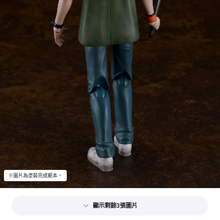
※圖片為塗裝完成範本。
顯示剩餘3張圖片