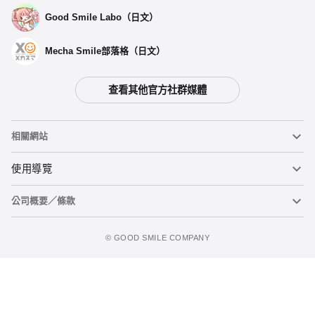
Good Smile Labo（日文）
Mecha Smile部落格（日文）
查看其他官方社群媒體
相關網站
黏土人
使用導覽
公司概要／條款
黏土人臉部製造機（英文）
重要公告
加入追蹤清單
figma
FAQ及各種諮詢
使用條款
©️ GOOD SMILE COMPANY
Mecha Smile（日文）
個人資料隱私權政策
POP UP PARADE
關於特定商務交易法之標示