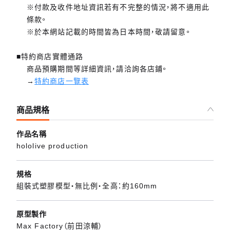
※付款及收件地址資訊若有不完整的情況，將不適用此
條款。
※於本網站記載的時間皆為日本時間，敬請留意。
■特約商店實體通路
商品預購期間等詳細資訊，請洽詢各店鋪。
→
特約商店一覽表
商品規格
作品名稱
hololive production
規格
組裝式塑膠模型・無比例・全高：約160mm
原型製作
Max Factory（前田涼輔）