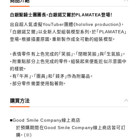
商品介紹
白銀聖騎士團團長，白銀諾艾爾於PLAMATEA登場！
出自超人氣虛擬YouTuber團體《hololive production》，
「白銀諾艾爾」以全新人型組裝模型系列，於「PLAMATEA」
登場。根據插畫原圖，重新製作成全可動的組裝模型。
・表情零件有上色完成的「笑臉」、「閉眼笑臉」與「生氣臉」。
・附重點部分上色完成的零件。組裝起來便能近似示意圖中
的樣貌。
・有「牛丼」、「團員」和「錘矛」作為附屬品。
・部分零件需要使用黏著劑。
購買方法
■Good Smile Company線上商店
於預購期間在Good Smile Company線上商店皆可訂
購。（※）