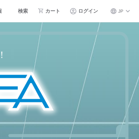
報
検索
カート
ログイン
JP
！