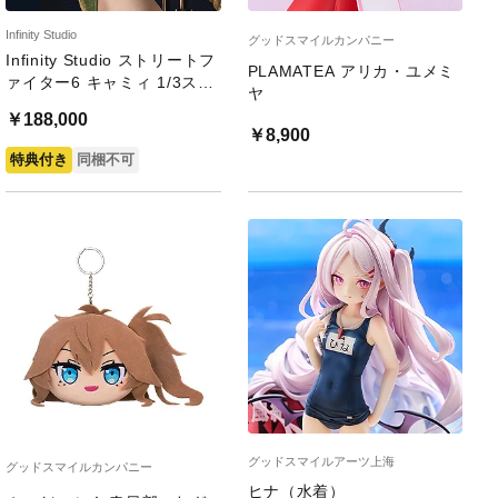
Infinity Studio
グッドスマイルカンパニー
Infinity Studio ストリートフ
PLAMATEA アリカ・ユメミ
ァイター6 キャミィ 1/3スケ
ヤ
ール シリコンアクションフ
￥188,000
ィギュア
￥8,900
特典付き
同梱不可
グッドスマイルアーツ上海
グッドスマイルカンパニー
ヒナ（水着）