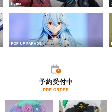
figma
POP UP PARADE
予約受付中
PRE ORDER