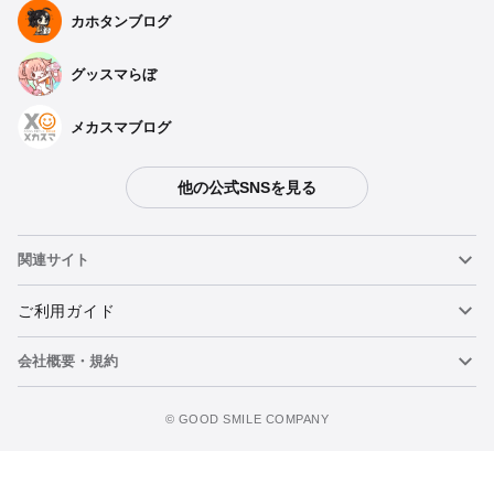
カホタンブログ
グッスマらぼ
メカスマブログ
他の公式SNSを見る
関連サイト
ねんどろいど
ご利用ガイド
会社概要・規約
ねんどろいどフェイスメーカー
重要なお知らせ
figma
FAQ・お問い合わせ
利用規約
©️ GOOD SMILE COMPANY
メカスマ
個人情報の取り扱いについて