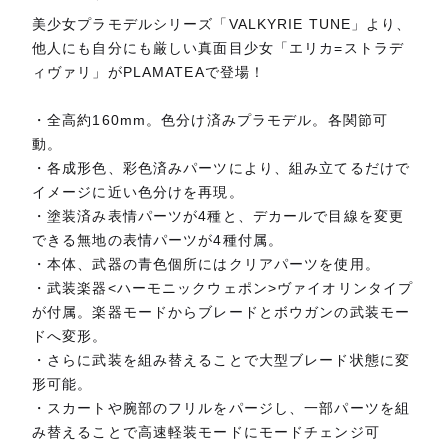
美少女プラモデルシリーズ「VALKYRIE TUNE」より、
他人にも自分にも厳しい真面目少女「エリカ=ストラデ
ィヴァリ」がPLAMATEAで登場！
・全高約160mm。色分け済みプラモデル。各関節可
動。
・各成形色、彩色済みパーツにより、組み立てるだけで
イメージに近い色分けを再現。
・塗装済み表情パーツが4種と、デカールで目線を変更
できる無地の表情パーツが4種付属。
・本体、武器の青色個所にはクリアパーツを使用。
・武装楽器<ハーモニックウェポン>ヴァイオリンタイプ
が付属。楽器モードからブレードとボウガンの武装モー
ドへ変形。
・さらに武装を組み替えることで大型ブレード状態に変
形可能。
・スカートや腕部のフリルをパージし、一部パーツを組
み替えることで高速軽装モードにモードチェンジ可