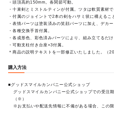
・頭頂高約150mm。各関節可動。
・十束剣とミストルティンが付属。ツタは軟質素材で
・付属のジョイントで2本の剣をハサミ状に構えるこ
・表情パーツは塗装済みの笑顔パーツに加え、デカー
・各種交換手首付属。
・各成形色、彩色済みパーツにより、組み立てるだけ
・可動支柱付き台座×3付属。
＊商品の説明テキストを一部修正いたしました。（2026
購入方法
■グッドスマイルカンパニー公式ショップ
グッドスマイルカンパニー公式ショップでの受注
（※）
※お支払いや配送先情報に不備がある場合、この