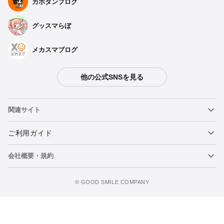
カホタンブログ
グッスマらぼ
メカスマブログ
他の公式SNSを見る
関連サイト
ねんどろいど
ご利用ガイド
会社概要・規約
ねんどろいどフェイスメーカー
重要なお知らせ
figma
FAQ・お問い合わせ
利用規約
©️ GOOD SMILE COMPANY
メカスマ
個人情報の取り扱いについて