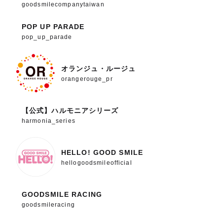
goodsmilecompanytaiwan
POP UP PARADE
pop_up_parade
オランジュ・ルージュ
orangerouge_pr
【公式】ハルモニアシリーズ
harmonia_series
HELLO! GOOD SMILE
hellogoodsmileofficial
GOODSMILE RACING
goodsmileracing