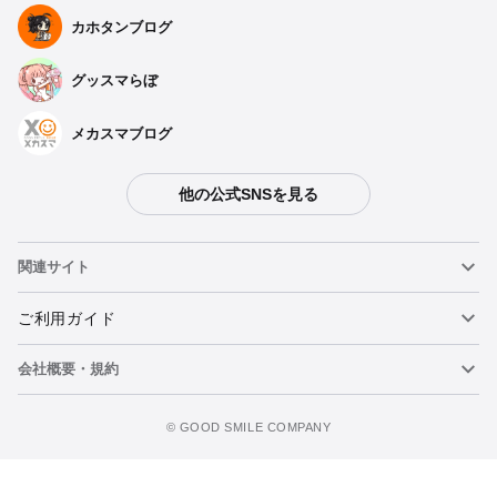
カホタンブログ
グッスマらぼ
メカスマブログ
他の公式SNSを見る
関連サイト
ねんどろいど
ご利用ガイド
会社概要・規約
ねんどろいどフェイスメーカー
重要なお知らせ
figma
FAQ・お問い合わせ
利用規約
©️ GOOD SMILE COMPANY
メカスマ
個人情報の取り扱いについて