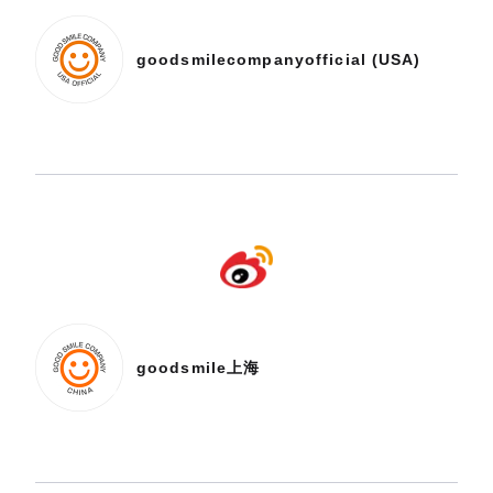
goodsmilecompanyofficial (USA)
goodsmile上海