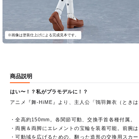
※画像は塗装仕上げによる完成見本です。
商品説明
はい〜！？私がプラモデルに！？
アニメ『舞-HiME』より、主人公「鴇羽舞衣（ときは
・全高約150mm。各関節可動、交換手首各種付属。
・両腕＆両脚にエレメントの宝輪を装着可能。前腕は
・可動域を広げるための、翻った造形の交換用スカー