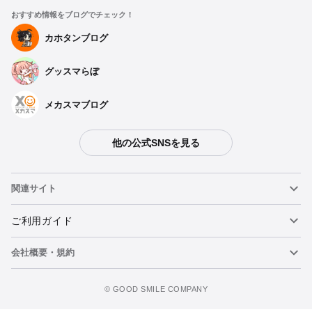
おすすめ情報をブログでチェック！
カホタンブログ
グッスマらぼ
メカスマブログ
他の公式SNSを見る
関連サイト
ねんどろいど
ご利用ガイド
会社概要・規約
ねんどろいどフェイスメーカー
重要なお知らせ
figma
FAQ・お問い合わせ
利用規約
©️ GOOD SMILE COMPANY