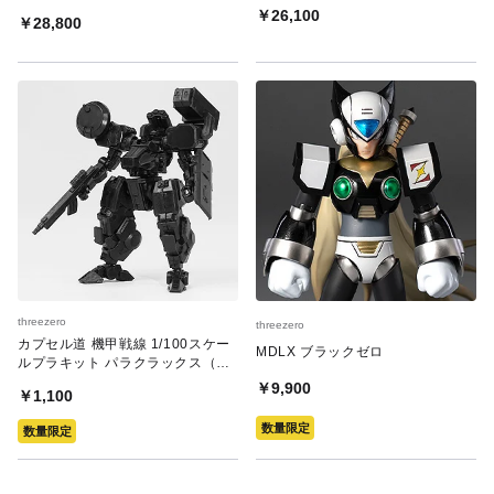
￥26,100
￥28,800
threezero
threezero
カプセル道 機甲戦線 1/100スケー
MDLX ブラックゼロ
ルプラキット パラクラックス（ス
テルス）＋ウェポンセット
￥9,900
￥1,100
数量限定
数量限定