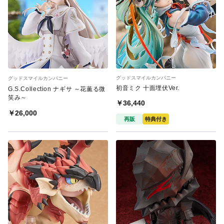
グッドスマイルカンパニー
グッドスマイルカンパニー
初音ミク 十面埋伏Ver.
G.S.Collection ナギサ ～花薫る微
笑み～
￥36,440
￥26,000
再販
特典付き