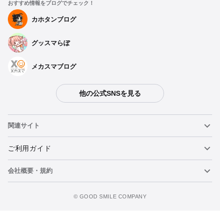
おすすめ情報をブログでチェック！
カホタンブログ
グッスマらぼ
メカスマブログ
他の公式SNSを見る
関連サイト
ねんどろいど
ご利用ガイド
会社概要・規約
ねんどろいどフェイスメーカー
重要なお知らせ
カートに追加
figma
FAQ・お問い合わせ
利用規約
©️ GOOD SMILE COMPANY
メカスマ