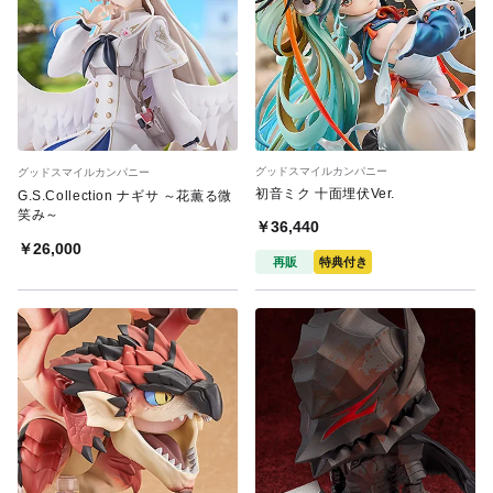
グッドスマイルカンパニー
グッドスマイルカンパニー
初音ミク 十面埋伏Ver.
G.S.Collection ナギサ ～花薫る微
笑み～
￥36,440
￥26,000
再販
特典付き