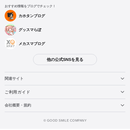
おすすめ情報をブログでチェック！
カホタンブログ
グッスマらぼ
メカスマブログ
他の公式SNSを見る
関連サイト
ねんどろいど
ご利用ガイド
会社概要・規約
ねんどろいどフェイスメーカー
重要なお知らせ
figma
FAQ・お問い合わせ
利用規約
©️ GOOD SMILE COMPANY