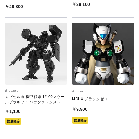
￥26,100
￥28,800
threezero
threezero
カプセル道 機甲戦線 1/100スケー
MDLX ブラックゼロ
ルプラキット パラクラックス（ス
テルス）＋ウェポンセット
￥9,900
￥1,100
数量限定
数量限定