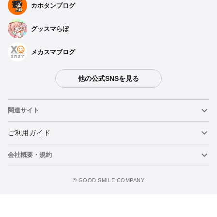
カホタンブログ
グッスマらぼ
メカスマブログ
他の公式SNSを見る
関連サイト
ねんどろいど
ご利用ガイド
会社概要・規約
ねんどろいどフェイスメーカー
重要なお知らせ
カートに追加
figma
FAQ・お問い合わせ
利用規約
©️ GOOD SMILE COMPANY
メカスマ
個人情報の取り扱いについて