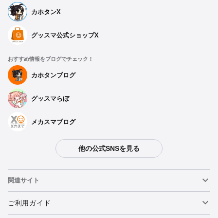
カホタンX
グッスマ公式ショップX
おすすめ情報をブログでチェック！
カホタンブログ
グッスマらぼ
メカスマブログ
他の公式SNSを見る
種類を選択
関連サイト
【再販】 DORO - 2026年09月発売予定
ねんどろいど
ご利用ガイド
予約受付中