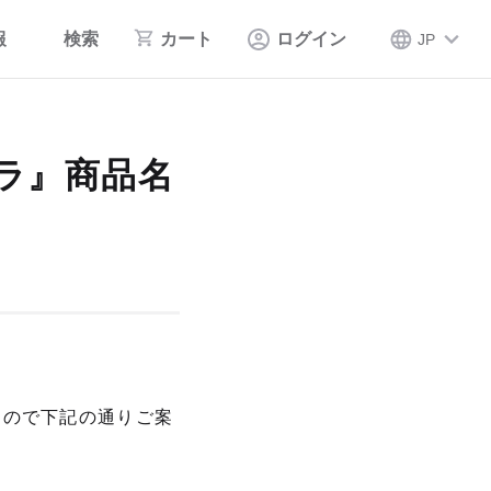
報
検索
カート
ログイン
JP
レラ』商品名
すので下記の通りご案