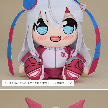
くりぱん ぬいぐるみ タマモクロス(中央トレセン学園ジャージ)