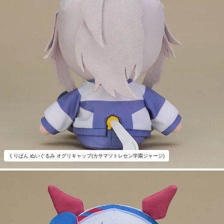
くりぱん ぬいぐるみ オグリキャップ(カサマツトレセン学園ジャージ)