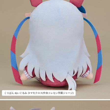
くりぱん ぬいぐるみ タマモクロス(中央トレセン学園ジャージ)