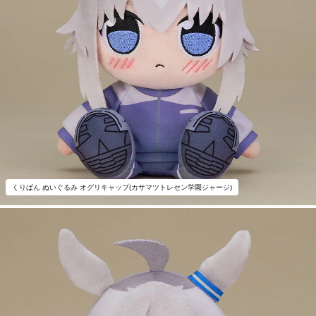
くりぱん ぬいぐるみ オグリキャップ(カサマツトレセン学園ジャージ)