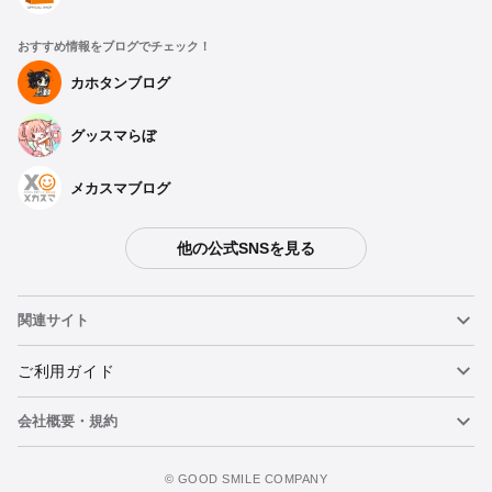
おすすめ情報をブログでチェック！
カホタンブログ
グッスマらぼ
メカスマブログ
他の公式SNSを見る
関連サイト
ねんどろいど
ご利用ガイド
会社概要・規約
ねんどろいどフェイスメーカー
重要なお知らせ
figma
FAQ・お問い合わせ
利用規約
©️ GOOD SMILE COMPANY