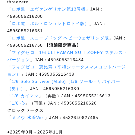
threezero
「
ロボ道 エヴァンゲリオン第13号機
」JAN：
4595055216200
「
ロボ道 ボルトロン（レトロトイ版）
」JAN：
4595055216651
「
ロボ道 スコープドッグ ヘビーウェザリング版
」JAN：
4595055216750
【流通限定商品】
「
フィグゼロ 1/6 ULTRAMAN SUIT ZOFFY ステルス・
バージョン
」JAN：4595055216484
「
フィグゼロ 恵比寿（平和シャークスマスコットバージ
ョン）
」JAN：4595055216439
「
1/6 Sole Survivor (Male)（1/6 ソール・サバイバー
（男））
」JAN：4595055216330
「
1/6 カイマン
」（再販）JAN：4595055216613
「
1/6 心
」（再販）JAN：4595055216620
クロックワークス
「
メノウ 水着Ver.
」JAN：4532640827465
●2025年9月→2025年11月