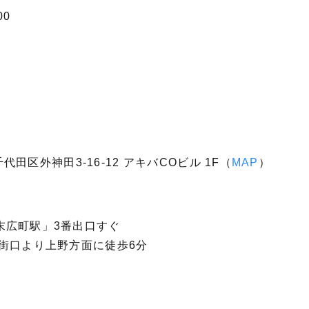
00
ー
都千代田区外神田3-16-12 アキバCOビル 1F（
MAP
）
末広町駅」3番出口すぐ
気街口より上野方面に徒歩6分