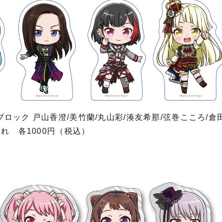
ロック 戸山香澄/美竹蘭/丸山彩/湊友希那/弦巻こころ/倉
られ 各1000円（税込）