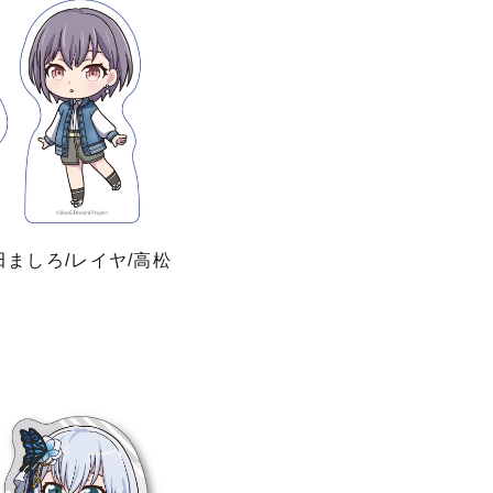
田ましろ/レイヤ/高松