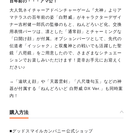
百年前の・・・アマ公！
大人気ネイチャーアドベンチャーゲーム『大神』よりア
マテラスの百年前の姿「白野威」がキャラクターデザイ
ナー吉村健一郎氏の監修のもと、ねんどろいど化。交換
用表情パーツは、凛とした「通常顔」とチャーミングな
「口開け顔」が付属。オプションパーツとして、先代の
伝道者「イッシャク」と双魔神との戦いでも活躍した聖
鏡「八咫鏡」をご用意したので、さまざまなシチュエー
ションでお楽しみいただけます！是非お手元にお迎えく
ださい♪
→「遠吠え顔」や「天叢雲剣」「八尺瓊勾玉」などの神
器が付属する「ねんどろいど 白野威 DX Ver.」も同時案
内！
購入方法
■グッドスマイルカンパニー公式ショップ