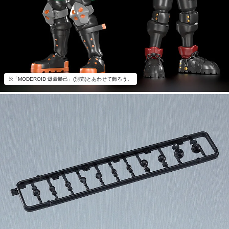
※「MODEROID 爆豪勝己」(別売)とあわせて飾ろう。