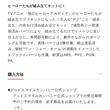
ヒーローたちが組み立てキットに！
TVアニメ『僕のヒーローアカデミア』のヒーローたちが
組み立てプラキットになった！主人公"デク”こと「緑谷
出久」の色分け済み組み立てキット。7成型色と一部塗
装済みパーツにより、組み立てるだけでイメージに近い
仕上がりに。各関節可動により、劇中さながらのポージ
ングも可能です。表情パーツは2種付属。瞳は塗装済
み。個性“ワン・フォー・オール”の発動をイメージした
エフェクトパーツも付属。材質はABS、PVC、POM、
PA。
購入方法
■グッドスマイルカンパニー公式ショップ
グッドスマイルカンパニー公式ショップでの受注期間
中のご予約の場合、必ず商品をお届けいたします。
（※）