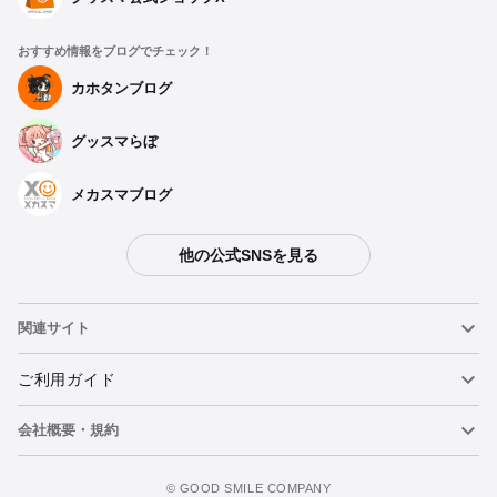
おすすめ情報をブログでチェック！
カホタンブログ
グッスマらぼ
メカスマブログ
他の公式SNSを見る
関連サイト
ねんどろいど
ご利用ガイド
会社概要・規約
ねんどろいどフェイスメーカー
重要なお知らせ
ウォッチリストに追加
figma
FAQ・お問い合わせ
利用規約
©️ GOOD SMILE COMPANY