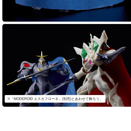
※「MODEROID エスカフローネ」(別売)とあわせて飾ろう。