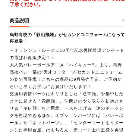
了承ください。
商品説明
烏野高校の「影山飛雄」がセカンドユニフォームになって
再登場！
～オランジュ・ルージュ10周年記念再販希望アンケート
で選ばれ再販決定！～
大人気バレーボールアニメ『ハイキュー!!』より、烏野
高校バレー部の“天才セッター”がセカンドユニフォーム
の姿で再登場！こちらの商品は9月発売予定、ご予約か
らいち早くお手元にお届けいたします！
交換用表情パーツはキリリとした「通常顔」や集中した
ときに見せる「覚醒顔」、仲間とのやり取りを彷彿とさ
せる「キレ顔」をご用意。トスを上げる一連のポージン
グを再現できるほか、オプションパーツには「バレーボ
ール」や「ネットパーツ」、「センターコートをイメー
ジした専用台座」はもちろん、新コート上の王様を再現