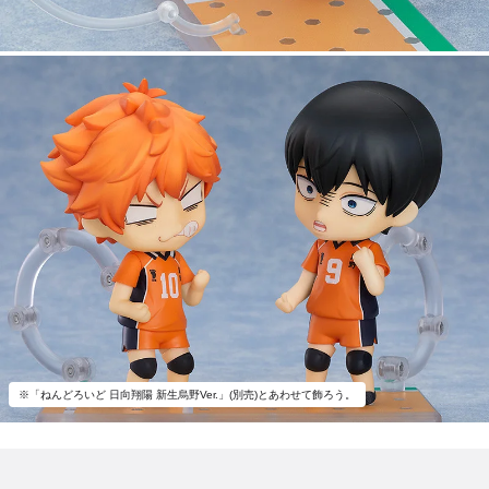
※「ねんどろいど 日向翔陽 新生烏野Ver.」(別売)とあわせて飾ろう。