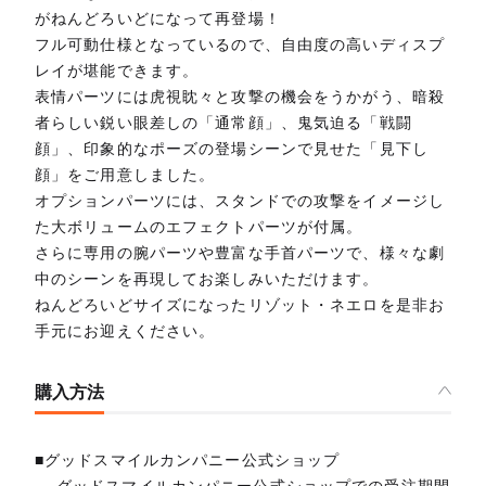
がねんどろいどになって再登場！
フル可動仕様となっているので、自由度の高いディスプ
レイが堪能できます。
表情パーツには虎視眈々と攻撃の機会をうかがう、暗殺
者らしい鋭い眼差しの「通常顔」、鬼気迫る「戦闘
顔」、印象的なポーズの登場シーンで見せた「見下し
顔」をご用意しました。
オプションパーツには、スタンドでの攻撃をイメージし
た大ボリュームのエフェクトパーツが付属。
さらに専用の腕パーツや豊富な手首パーツで、様々な劇
中のシーンを再現してお楽しみいただけます。
ねんどろいどサイズになったリゾット・ネエロを是非お
手元にお迎えください。
購入方法
■グッドスマイルカンパニー公式ショップ
グッドスマイルカンパニー公式ショップでの受注期間