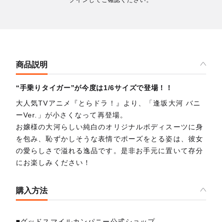
グインしてご確認ください。
商品説明
“手乗りタイガー”が今度は1/6サイズで登場！！
大人気TVアニメ『とらドラ！』より、「逢坂大河 バニ
ーVer.」が小さくなって再登場。
お嬢様の大河らしい純白のオリジナルボディスーツに身
を包み、恥ずかしそうな表情でポーズをとる姿は、彼女
の愛らしさで溢れる逸品です。是非お手元に置いて存分
にお楽しみください！
購入方法
■グッドスマイルカンパニー公式ショップ