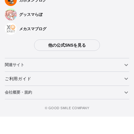
カホタンブログ
グッスマらぼ
メカスマブログ
他の公式SNSを見る
関連サイト
ねんどろいど
ご利用ガイド
会社概要・規約
ねんどろいどフェイスメーカー
重要なお知らせ
カートに追加
figma
FAQ・お問い合わせ
利用規約
©️ GOOD SMILE COMPANY
メカスマ
個人情報の取り扱いについて