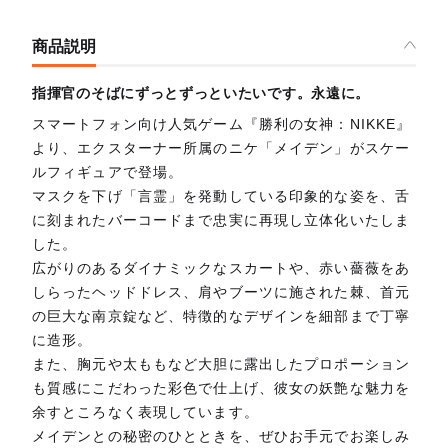
商品説明
指揮官のそばにずっとずっといたいです。永遠に。
スマートフォン向け人気ゲーム『勝利の女神：NIKKE』
より、エクスターナー所属のニケ「メイデン」がスケー
ルフィギュアで登場。
マスクを下げ「言霊」を発動している印象的な姿を、舌
に刻まれたバーコードまで忠実に再現し立体化いたしま
した。
広がりのあるダイナミックなスカートや、赤い薔薇をあ
しらったヘッドドレス、肩やブーツに施された棘、首元
の巨大な南京錠など、特徴的なデザインを細部まで丁寧
に造形。
また、胸元や太ももなど大胆に露出したプロポーション
も質感にこだわった彩色で仕上げ、彼女の妖艶な魅力を
余すところなく表現しています。
メイデンとの秘密のひとときを、ぜひお手元でお楽しみ