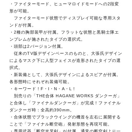
・ファイターモード、ヒューマロイドモードへの2段変
形が可能。
ファイターモード状態でディスプレイ可能な専用スタ
ンドが付属。
・2種の胸部装甲が付属。フラットな状態と黒騎士隊エ
ンブレムが施されたタイプの選択式。
・頭部は2バージョン付属。
従来のTV版デザインベースのものと、大張氏デザイン
によるマスク下に人型フェイスが造形されたタイプの選
択式。
・新装備として、大張氏デザインによるスピアが付属。
各形態時にそれぞれ装備可能。
・キーワード！F・I・N・A・L！
別売りの「THE合体 HAGANE WORKS ダンクーガ」
と合体し「ファイナルダンクーガ」が完成！ファイナル
ダンクーガ時：全高約390mm。
・合体状態でブラックウイングの機首を左右に展開する
ことで「ファイナル断空砲」発射形態を再現可能。
・専用武器「断空光牙剣」が付属。通常の断空剣より一