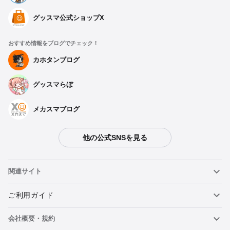
グッスマ公式ショップX
おすすめ情報をブログでチェック！
種類を選択
カホタンブログ
グッスマらぼ
ぬいぐるみ 奥村正宗
予約期間：2024年09月09日~2024年10月09日まで
2024年12月発売・お1人様3点まで
メカスマブログ
ぬいぐるみ 天乃リリサ
他の公式SNSを見る
予約期間：2024年09月09日~2024年10月09日まで
2024年12月発売・お1人様3点まで
関連サイト
ぬいぐるみ 橘美花莉
予約期間：2024年09月09日~2024年10月09日まで
ねんどろいど
ご利用ガイド
2024年12月発売・お1人様3点まで
会社概要・規約
ねんどろいどフェイスメーカー
重要なお知らせ
ぬいぐるみ 753♡