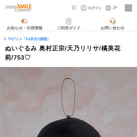
JP
ログイン
採用情報
お知らせ・出荷情報
ご利用ガイド
お問い合わせ
TVアニメ「2.5次元の誘惑」
ぬいぐるみ 奥村正宗/天乃リリサ/橘美花
莉/753♡