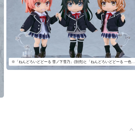
※「ねんどろいどどーる 雪ノ下雪乃」(別売)と「ねんどろいどどーる 一色いろは」(別売)とあわせて飾ろう。