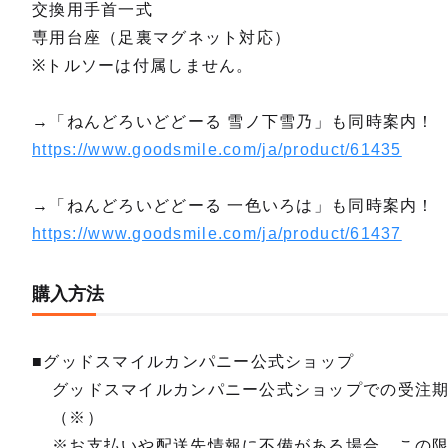
交換用手首一式
専用台座（足裏マグネット対応）
※トルソーは付属しません。
→「ねんどろいどどーる 雪ノ下雪乃」も同時案内！
https://www.goodsmile.com/ja/product/61435
→「ねんどろいどどーる 一色いろは」も同時案内！
https://www.goodsmile.com/ja/product/61437
購入方法
■グッドスマイルカンパニー公式ショップ
グッドスマイルカンパニー公式ショップでの受注
（※）
※お支払いや配送先情報に不備がある場合、この