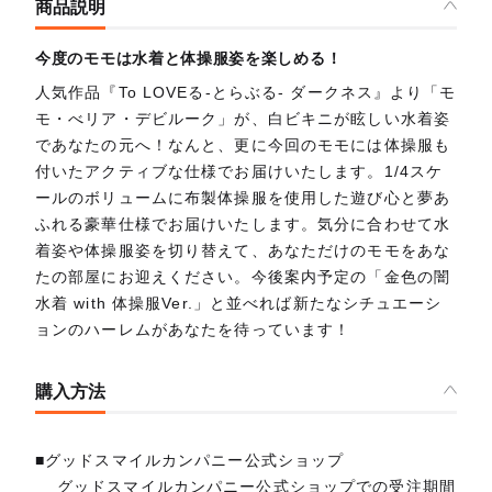
商品説明
今度のモモは水着と体操服姿を楽しめる！
人気作品『To LOVEる-とらぶる- ダークネス』より「モ
モ・べリア・デビルーク」が、白ビキニが眩しい水着姿
であなたの元へ！なんと、更に今回のモモには体操服も
付いたアクティブな仕様でお届けいたします。1/4スケ
ールのボリュームに布製体操服を使用した遊び心と夢あ
ふれる豪華仕様でお届けいたします。気分に合わせて水
着姿や体操服姿を切り替えて、あなただけのモモをあな
たの部屋にお迎えください。今後案内予定の「金色の闇
水着 with 体操服Ver.」と並べれば新たなシチュエーシ
ョンのハーレムがあなたを待っています！
購入方法
■グッドスマイルカンパニー公式ショップ
グッドスマイルカンパニー公式ショップでの受注期間