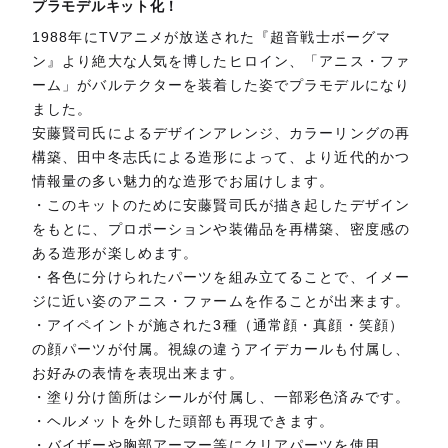
プラモデルキット化！
1988年にTVアニメが放送された『超音戦士ボーグマ
ン』より絶大な人気を博したヒロイン、「アニス・ファ
ーム」がバルテクターを装着した姿でプラモデルになり
ました。
安藤賢司氏によるデザインアレンジ、カラーリングの再
構築、田中冬志氏による造形によって、より近代的かつ
情報量の多い魅力的な造形でお届けします。
・このキットのために安藤賢司氏が描き起したデザイン
をもとに、プロポーションや装備品を再構築、密度感の
ある造形が楽しめます。
・各色に分けられたパーツを組み立てることで、イメー
ジに近い姿のアニス・ファームを作ることが出来ます。
・アイペイントが施された3種（通常顔・真顔・笑顔）
の顔パーツが付属。視線の違うアイデカールも付属し、
お好みの表情を表現出来ます。
・塗り分け箇所はシールが付属し、一部彩色済みです。
・ヘルメットを外した頭部も再現できます。
・バイザーや胸部アーマー等にクリアパーツを使用。