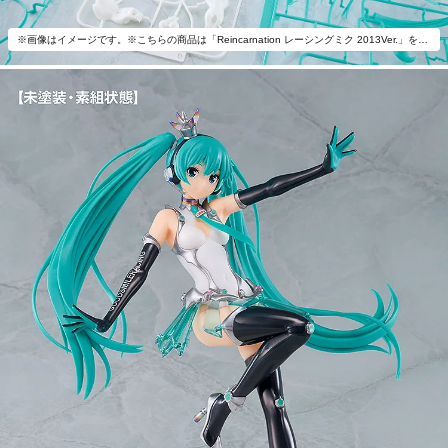
※画像はイメージです。※こちらの商品は「Reincarnation レーシングミク 2013Ver.」を1つ組み立てることが可能です。