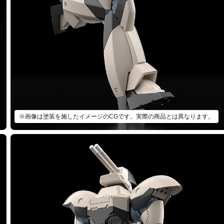
※画像は塗装を施したイメージのCGです。実際の商品とは異なります。