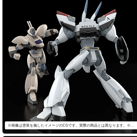
※画像は塗装を施したイメージのCGです。実際の商品とは異なります。※「MODEROID AV-0ピースメーカー」（別売）とあわせて飾ろう。