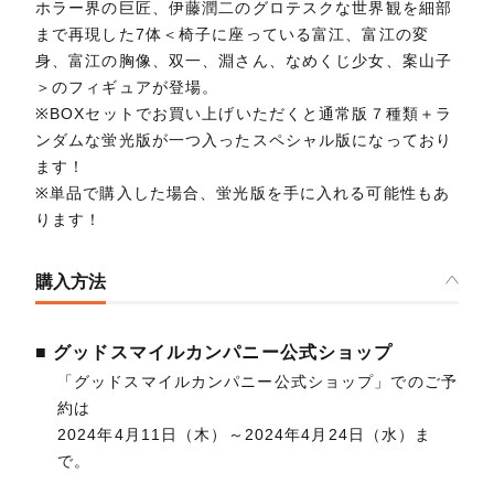
ホラー界の巨匠、伊藤潤二のグロテスクな世界観を細部
まで再現した7体＜椅子に座っている富江、富江の変
身、富江の胸像、双一、淵さん、なめくじ少女、案山子
＞のフィギュアが登場。
※BOXセットでお買い上げいただくと通常版７種類＋ラ
ンダムな蛍光版が一つ入ったスペシャル版になっており
ます！
※単品で購入した場合、蛍光版を手に入れる可能性もあ
ります！
購入方法
■ グッドスマイルカンパニー公式ショップ
「グッドスマイルカンパニー公式ショップ」でのご予
約は
2024年4月11日（木）～2024年4月24日（水）ま
で。