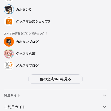
カホタンX
グッスマ公式ショップX
おすすめ情報をブログでチェック！
カホタンブログ
グッスマらぼ
メカスマブログ
他の公式SNSを見る
種類を選択
関連サイト
【BOX】 伊藤潤二コレクション: 呪いの小箱シリーズ２ - 2024
年09月発売予定
ねんどろいど
ご利用ガイド
予約期間：2024年04月11日~2024年04月24日まで
2024年09月発売・お1人様3点まで