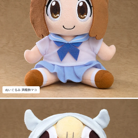
ぬいぐるみ 満艦飾マコ