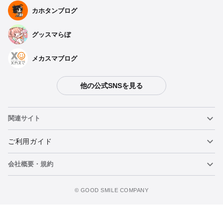
種類を選択
カホタンブログ
グッスマらぼ
ぬいぐるみ 纏流子
予約期間：2024年06月17日~2024年07月17日まで
2025年01月発売・お1人様3点まで
メカスマブログ
ぬいぐるみ 鬼龍院皐月
他の公式SNSを見る
予約期間：2024年06月17日~2024年07月17日まで
2025年01月発売・お1人様3点まで
関連サイト
ぬいぐるみ 満艦飾マコ
予約期間：2024年06月17日~2024年07月17日まで
ねんどろいど
ご利用ガイド
2025年01月発売・お1人様3点まで
会社概要・規約
ねんどろいどフェイスメーカー
重要なお知らせ
ぬいぐるみ ガッツ
カートに追加
予約期間：2024年06月17日~2024年07月17日まで
figma
FAQ・お問い合わせ
利用規約
2025年01月発売・お1人様3点まで
©️ GOOD SMILE COMPANY
メカスマ
個人情報の取り扱いについて