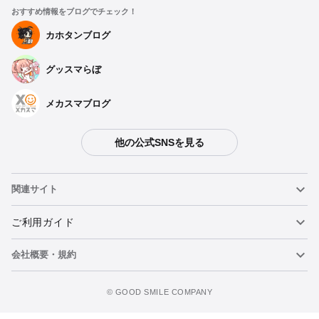
おすすめ情報をブログでチェック！
カホタンブログ
グッスマらぼ
メカスマブログ
他の公式SNSを見る
関連サイト
ねんどろいど
ご利用ガイド
会社概要・規約
ねんどろいどフェイスメーカー
重要なお知らせ
カートに追加
figma
FAQ・お問い合わせ
利用規約
©️ GOOD SMILE COMPANY