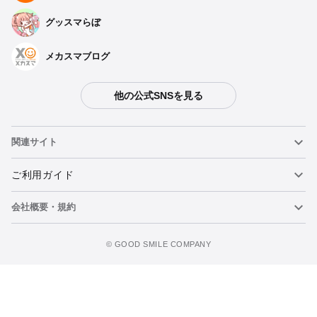
グッスマらぼ
メカスマブログ
他の公式SNSを見る
関連サイト
ねんどろいど
ご利用ガイド
会社概要・規約
ねんどろいどフェイスメーカー
重要なお知らせ
カートに追加
figma
FAQ・お問い合わせ
利用規約
©️ GOOD SMILE COMPANY
メカスマ
個人情報の取り扱いについて
ポッパレ（POP UP PARADE）