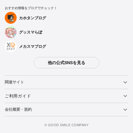
おすすめ情報をブログでチェック！
カホタンブログ
グッスマらぼ
メカスマブログ
他の公式SNSを見る
関連サイト
ねんどろいど
ご利用ガイド
会社概要・規約
ねんどろいどフェイスメーカー
重要なお知らせ
カートに追加
figma
FAQ・お問い合わせ
利用規約
©️ GOOD SMILE COMPANY