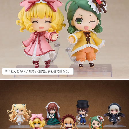
※「ねんどろいど 雛苺」(別売)とあわせて飾ろう。