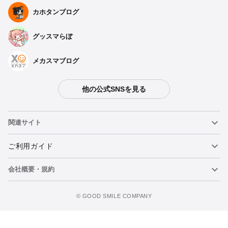
カホタンブログ
グッスマらぼ
メカスマブログ
他の公式SNSを見る
関連サイト
ねんどろいど
ご利用ガイド
会社概要・規約
ねんどろいどフェイスメーカー
重要なお知らせ
カートに追加
figma
FAQ・お問い合わせ
利用規約
©️ GOOD SMILE COMPANY
メカスマ
個人情報の取り扱いについて